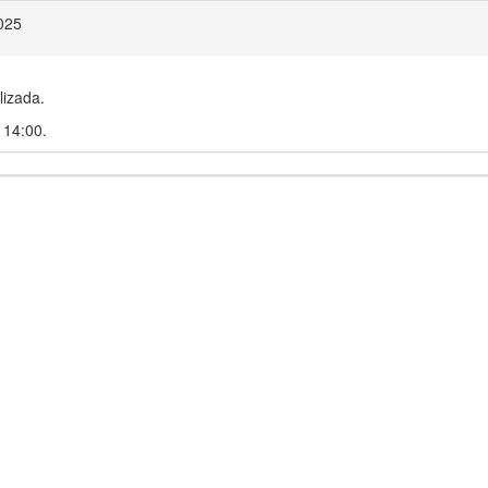
025
lizada.
 14:00.